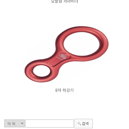
오발원 카라비너
8자 하강기