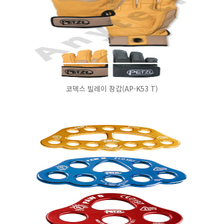
코덱스 빌레이 장갑(AP-K53 T)