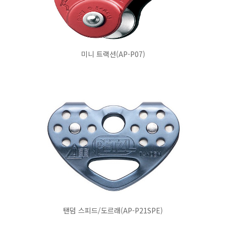
미니 트랙션(AP-P07)
탠덤 스피드/도르래(AP-P21SPE)