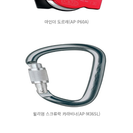
마인더 도르레(AP-P60A)
윌리엄 스크류락 카라비너(AP-M36SL)